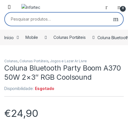
Saltar para navegação
Pular para o conteúdo
0
Pesquisar por:
Início
Mobile
Colunas Portáteis
Coluna Bluetoo
Colunas
,
Colunas Portáteis
,
Jogos e Lazer Ar Livre
Coluna Bluetooth Party Boom A370
50W 2×3″ RGB Coolsound
Disponibilidade:
Esgotado
€
24,90