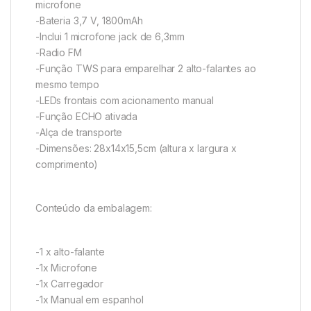
microfone
-Bateria 3,7 V, 1800mAh
-Inclui 1 microfone jack de 6,3mm
-Radio FM
-Função TWS para emparelhar 2 alto-falantes ao
mesmo tempo
-LEDs frontais com acionamento manual
-Função ECHO ativada
-Alça de transporte
-Dimensões: 28x14x15,5cm (altura x largura x
comprimento)
Conteúdo da embalagem:
-1 x alto-falante
-1x Microfone
-1x Carregador
-1x Manual em espanhol