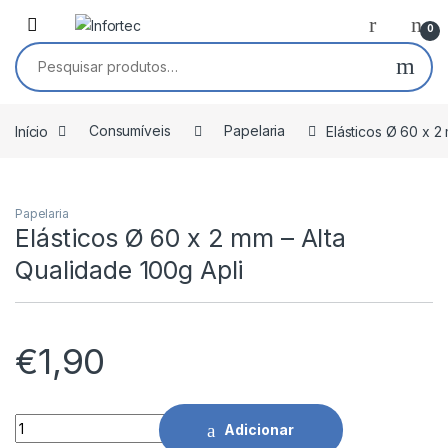
Saltar para navegação
Pular para o conteúdo
0
Pesquisar por:
Início
Consumíveis
Papelaria
Elásticos Ø 60 x 2
Papelaria
Elásticos Ø 60 x 2 mm – Alta
Qualidade 100g Apli
€
1,90
Elásticos Ø 60 x 2 mm - Alta Qualidade 100g Apli quantidade
Adicionar