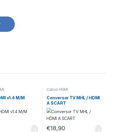
r
MI
Cabos HDMI
MI v1.4 M/M
Conversor TV MHL / HDMI
A SCART
€
18,90