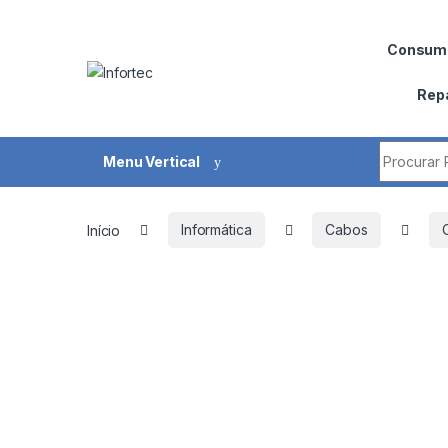
Saltar para navegação
Pular para o conteúdo
Consumí
Rep
Procurar 
Menu Vertical
Início
Informática
Cabos