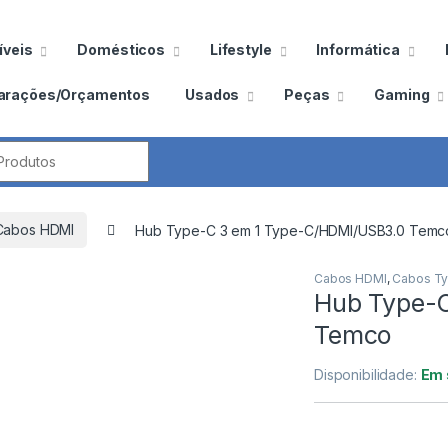
veis
Domésticos
Lifestyle
Informática
arações/Orçamentos
Usados
Peças
Gaming
por:
Cabos HDMI
Hub Type-C 3 em 1 Type-C/HDMI/USB3.0 Temc
Cabos HDMI
,
Cabos T
Hub Type-C
Temco
Disponibilidade:
Em 