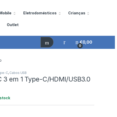
Mobile
Eletrodomésticos
Crianças
Outlet
€
0,00
0
o
ype-C
,
Cabos USB
 3 em 1 Type-C/HDMI/USB3.0
stock