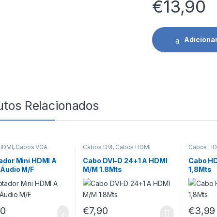
€
13,90
Adiciona
utos Relacionados
HDMI
,
Cabos VGA
Cabos DVI
,
Cabos HDMI
Cabos HD
ador Mini HDMI A
Cabo DVI-D 24+1 A HDMI
Cabo HD
 Áudio M/F
M/M 1.8Mts
1,8Mts
90
€
7,90
€
3,99