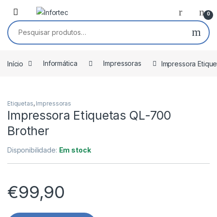
Saltar para navegação
Pular para o conteúdo
0
Pesquisar por:
Início
Informática
Impressoras
Impressora Etiqu
Etiquetas
,
Impressoras
Impressora Etiquetas QL-700
Brother
Disponibilidade:
Em stock
€
99,90