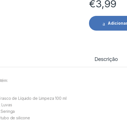
€
3,99
Adiciona
Descrição
tém:
 Frasco de Líquido de Limpeza 100 ml
x Luvas
x Seringa
 tubo de silicone