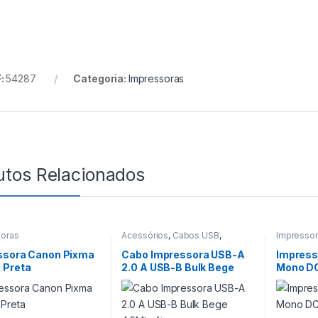
:
54287
Categoria:
Impressoras
utos Relacionados
soras
Acessórios
,
Cabos USB
,
Impresso
Impressoras
ssora Canon Pixma
Cabo Impressora USB-A
Impress
 Preta
2.0 A USB-B Bulk Bege
Mono D
4.5Mts Aisens