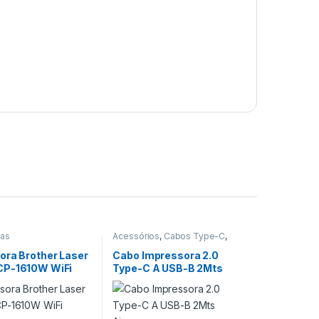
ras
Acessórios
,
Cabos Type-C
,
Impressoras
ora Brother Laser
Cabo Impressora 2.0
CP-1610W WiFi
Type-C A USB-B 2Mts
Aisens