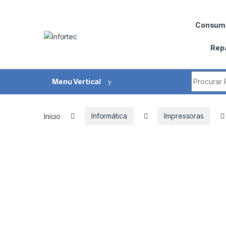
Saltar para navegação
Pular para o conteúdo
Consumí
Rep
Procurar 
Menu Vertical
Início
Informática
Impressoras