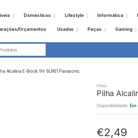
veis
Domésticos
Lifestyle
Informática
arações/Orçamentos
Usados
Peças
Gaming
por:
lha Alcalina E-Block 9V 6LR61 Panasonic
Pilhas
Pilha Alcal
Disponibilidade:
Em 
€
2,49