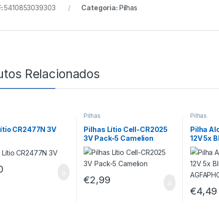
:
5410853039303
Categoria:
Pilhas
utos Relacionados
Pilhas
Pilhas
Lítio CR2477N 3V
Pilhas Lítio Cell-CR2025
Pilha Al
3V Pack-5 Camelion
12V 5x 
AGFAP
0
€
2,99
€
4,49