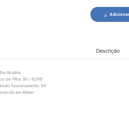
Adiciona
Descrição
ilha Alcalina
ipo de Pilha: 9V / 6LR61
ensão funcionamento: 9V
ornecido em Blister