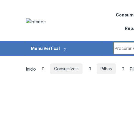
Saltar para navegação
Pular para o conteúdo
Consumí
Rep
Procurar 
Menu Vertical
Início
Consumíveis
Pilhas
Pi