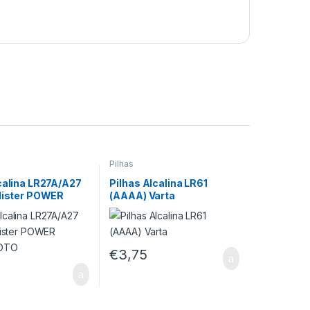
Pilhas
calina LR27A/A27
Pilhas Alcalina LR61
Blister POWER
(AAAA) Varta
HOTO
€
3,75