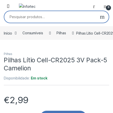
Saltar para navegação
Pular para o conteúdo
0
Pesquisar por:
Início
Consumíveis
Pilhas
Pilhas Lítio Cell-CR2
Pilhas
Pilhas Lítio Cell-CR2025 3V Pack-5
Camelion
Disponibilidade:
Em stock
€
2,99