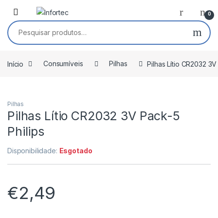
Saltar para navegação
Pular para o conteúdo
0
Pesquisar por:
Início
Consumíveis
Pilhas
Pilhas Lítio CR2032 3V
Pilhas
Pilhas Lítio CR2032 3V Pack-5
Philips
Disponibilidade:
Esgotado
€
2,49