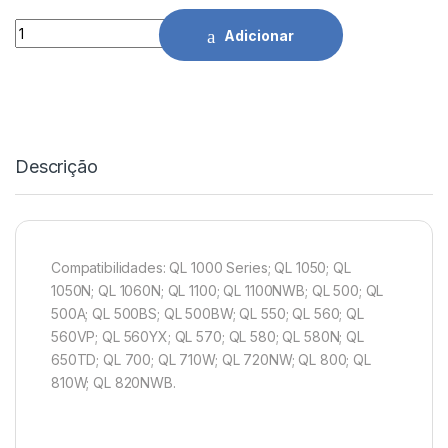
Rolo Térmico Comp. Brother Amarelo (DK22606) 62mmx15,2
Adicionar
Descrição
Compatibilidades: QL 1000 Series; QL 1050; QL
1050N; QL 1060N; QL 1100; QL 1100NWB; QL 500; QL
500A; QL 500BS; QL 500BW; QL 550; QL 560; QL
560VP; QL 560YX; QL 570; QL 580; QL 580N; QL
650TD; QL 700; QL 710W; QL 720NW; QL 800; QL
810W; QL 820NWB.