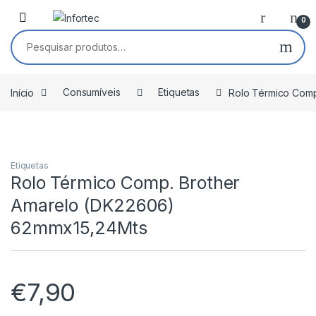
Saltar para navegação
Pular para o conteúdo
0
Pesquisar por:
Início
Consumíveis
Etiquetas
Rolo Térmico Comp
Etiquetas
Rolo Térmico Comp. Brother
Amarelo (DK22606)
62mmx15,24Mts
€
7,90