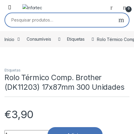
Saltar para navegação
Pular para o conteúdo
0
Pesquisar por:
Início
Consumíveis
Etiquetas
Rolo Térmico Comp
Etiquetas
Rolo Térmico Comp. Brother
(DK11203) 17x87mm 300 Unidades
€
3,90
Rolo Térmico Comp. Brother (DK11203) 17x87mm 300 Unidad