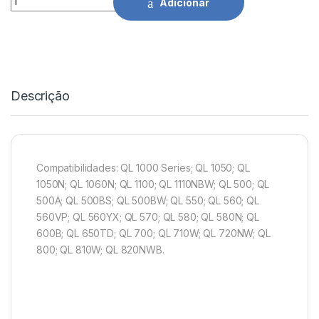
Adicionar
Descrição
Compatibilidades: QL 1000 Series; QL 1050; QL
1050N; QL 1060N; QL 1100; QL 1110NBW; QL 500; QL
500A; QL 500BS; QL 500BW; QL 550; QL 560; QL
560VP; QL 560YX; QL 570; QL 580; QL 580N; QL
600B; QL 650TD; QL 700; QL 710W; QL 720NW; QL
800; QL 810W; QL 820NWB.