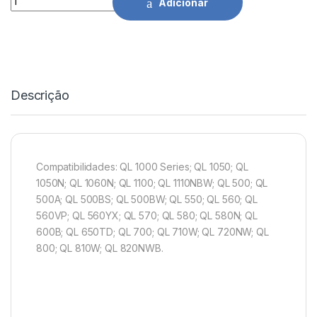
Adicionar
Descrição
Compatibilidades: QL 1000 Series; QL 1050; QL
1050N; QL 1060N; QL 1100; QL 1110NBW; QL 500; QL
500A; QL 500BS; QL 500BW; QL 550; QL 560; QL
560VP; QL 560YX; QL 570; QL 580; QL 580N; QL
600B; QL 650TD; QL 700; QL 710W; QL 720NW; QL
800; QL 810W; QL 820NWB.