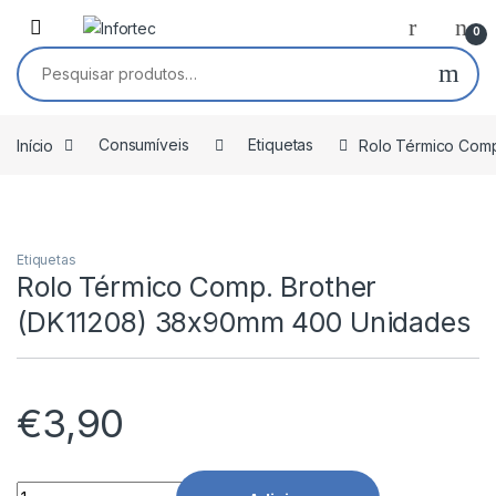
Saltar para navegação
Pular para o conteúdo
0
Pesquisar por:
Início
Consumíveis
Etiquetas
Rolo Térmico Com
Etiquetas
Rolo Térmico Comp. Brother
(DK11208) 38x90mm 400 Unidades
€
3,90
Rolo Térmico Comp. Brother (DK11208) 38x90mm 400 Unidad