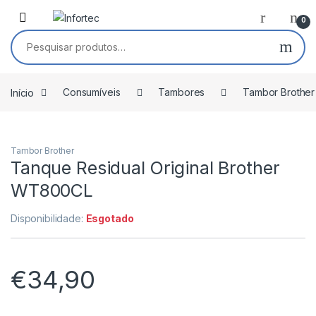
Saltar para navegação
Pular para o conteúdo
0
Pesquisar por:
Início
Consumíveis
Tambores
Tambor Brother
Tambor Brother
Tanque Residual Original Brother
WT800CL
Disponibilidade:
Esgotado
€
34,90