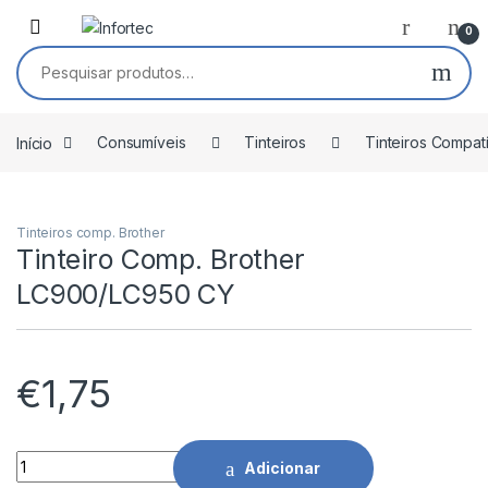
Saltar para navegação
Pular para o conteúdo
0
Pesquisar por:
Início
Consumíveis
Tinteiros
Tinteiros Compat
Tinteiros comp. Brother
Tinteiro Comp. Brother
LC900/LC950 CY
€
1,75
Tinteiro Comp. Brother LC900/LC950 CY quantidade
Adicionar