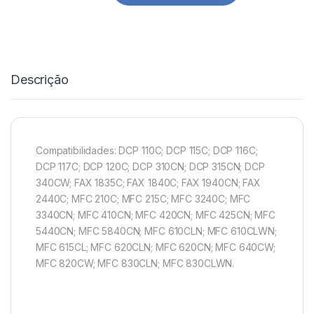
Descrição
Compatibilidades: DCP 110C; DCP 115C; DCP 116C;
DCP 117C; DCP 120C; DCP 310CN; DCP 315CN; DCP
340CW; FAX 1835C; FAX 1840C; FAX 1940CN; FAX
2440C; MFC 210C; MFC 215C; MFC 3240C; MFC
3340CN; MFC 410CN; MFC 420CN; MFC 425CN; MFC
5440CN; MFC 5840CN; MFC 610CLN; MFC 610CLWN;
MFC 615CL; MFC 620CLN; MFC 620CN; MFC 640CW;
MFC 820CW; MFC 830CLN; MFC 830CLWN.