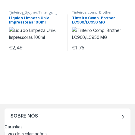
Tinteiros Brother
,
Tinteiros
Tinteiros comp. Brother
Canon
,
Tinteiros comp. Brother
,
Liquido Limpeza Univ.
Tinteiro Comp. Brother
Tinteiros comp. Canon
,
Impressoras 100ml
LC900/LC950 MG
Tinteiros comp. Epson
,
Tinteiros comp. HP
,
Tinteiros
Epson
,
Tinteiros HP
€
2,49
€
1,75
SOBRE NÓS
Garantias
Livro de reclamações