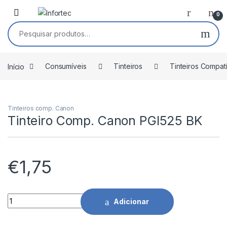
Saltar para navegação
Pular para o conteúdo
0
Pesquisar por:
Início
Consumíveis
Tinteiros
Tinteiros Compat
Tinteiros comp. Canon
Tinteiro Comp. Canon PGI525 BK
€
1,75
Tinteiro Comp. Canon PGI525 BK quantidade
Adicionar