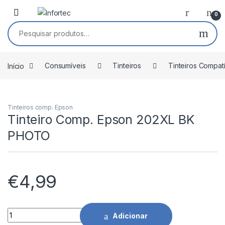
Saltar para navegação
Pular para o conteúdo
0
Pesquisar por:
Início
Consumíveis
Tinteiros
Tinteiros Compat
Tinteiros comp. Epson
Tinteiro Comp. Epson 202XL BK
PHOTO
€
4,99
Tinteiro Comp. Epson 202XL BK PHOTO quantidade
Adicionar