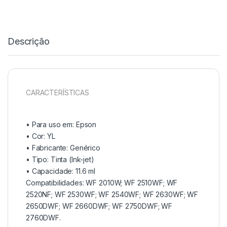
Descrição
CARACTERÍSTICAS
• Para uso em:
Epson
• Cor: YL
• Fabricante:
Genérico
• Tipo:
Tinta (Ink-jet)
• Capacidade:
11.6 ml
Compatibilidades: WF 2010W; WF 2510WF; WF
2520NF; WF 2530WF; WF 2540WF; WF 2630WF; WF
2650DWF; WF 2660DWF; WF 2750DWF; WF
2760DWF.