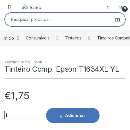
Saltar para navegação
Pular para o conteúdo
0
Pesquisar por:
Início
Consumíveis
Tinteiros
Tinteiros Compat
Tinteiros comp. Epson
Tinteiro Comp. Epson T1634XL YL
€
1,75
Tinteiro Comp. Epson T1634XL YL quantidade
Adicionar