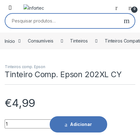
Saltar para navegação
Pular para o conteúdo
0
Pesquisar por:
Início
Consumíveis
Tinteiros
Tinteiros Compat
Tinteiros comp. Epson
Tinteiro Comp. Epson 202XL CY
€
4,99
Tinteiro Comp. Epson 202XL CY quantidade
Adicionar