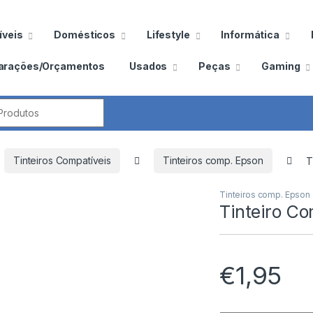
veis
Domésticos
Lifestyle
Informática
arações/Orçamentos
Usados
Peças
Gaming
por:
Tinteiros Compatíveis
Tinteiros comp. Epson
T
Tinteiros comp. Epson
Tinteiro C
€
1,95