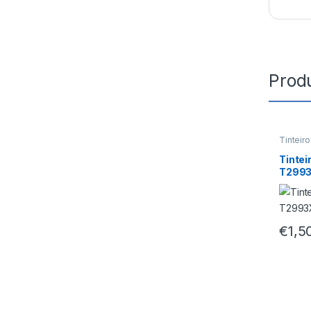
Prod
Tinteir
Tintei
T299
€
1,5