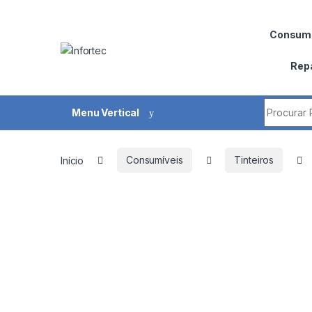
Saltar para navegação
Pular para o conteúdo
Consumí
Rep
Procurar 
Menu Vertical
Início
Consumíveis
Tinteiros