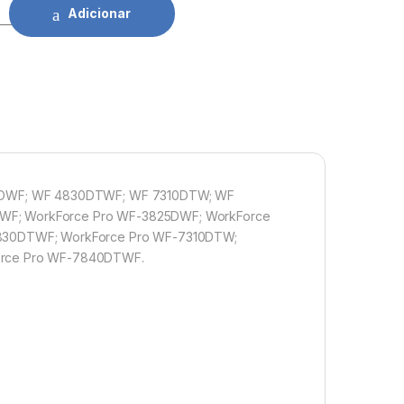
son 405XL CY quantidade
Adicionar
5DWF; WF 4830DTWF; WF 7310DTW; WF
F; WorkForce Pro WF-3825DWF; WorkForce
830DTWF; WorkForce Pro WF-7310DTW;
orce Pro WF-7840DTWF.