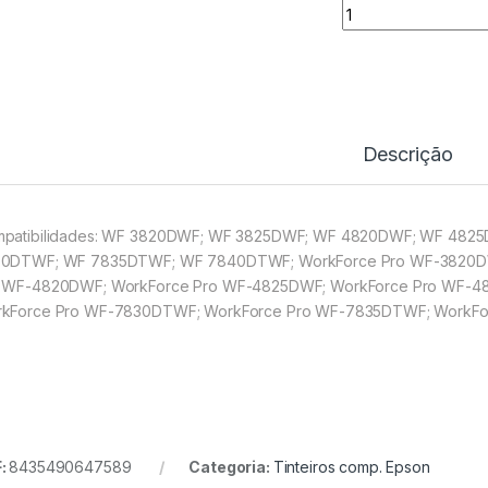
Tinteiro Comp. Ep
Descrição
patibilidades: WF 3820DWF; WF 3825DWF; WF 4820DWF; WF 482
0DTWF; WF 7835DTWF; WF 7840DTWF; WorkForce Pro WF-3820DW
 WF-4820DWF; WorkForce Pro WF-4825DWF; WorkForce Pro WF-4
kForce Pro WF-7830DTWF; WorkForce Pro WF-7835DTWF; WorkF
:
8435490647589
Categoria:
Tinteiros comp. Epson