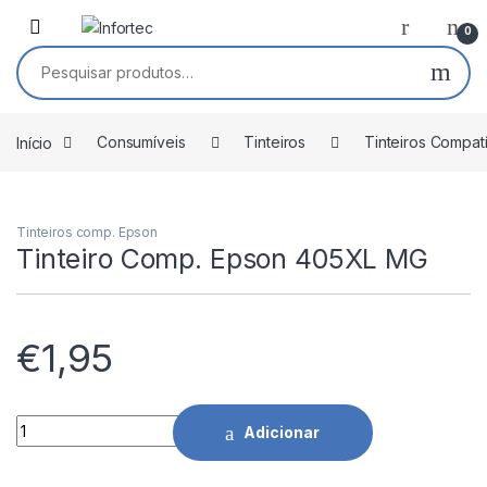
Saltar para navegação
Pular para o conteúdo
0
Pesquisar por:
Início
Consumíveis
Tinteiros
Tinteiros Compat
Tinteiros comp. Epson
Tinteiro Comp. Epson 405XL MG
€
1,95
Tinteiro Comp. Epson 405XL MG quantidade
Adicionar