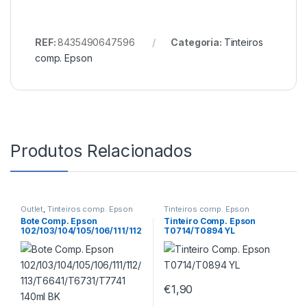
REF:
8435490647596
Categoria:
Tinteiros
comp. Epson
Produtos Relacionados
Outlet
,
Tinteiros comp. Epson
Tinteiros comp. Epson
Bote Comp. Epson
Tinteiro Comp. Epson
102/103/104/105/106/111/112
T0714/T0894 YL
/113/T6641/T6731/T7741
140ml BK
€
1,90