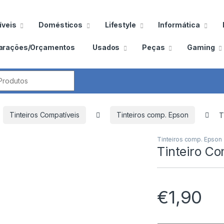
veis
Domésticos
Lifestyle
Informática
arações/Orçamentos
Usados
Peças
Gaming
por:
Tinteiros Compatíveis
Tinteiros comp. Epson
T
Tinteiros comp. Epson
Tinteiro C
€
1,90