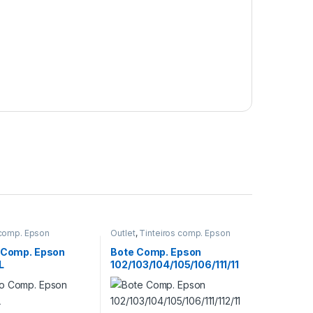
 comp. Epson
Outlet
,
Tinteiros comp. Epson
o Comp. Epson
Bote Comp. Epson
L
102/103/104/105/106/111/11
2/113/T6644/T6734/T774
4 70ml YL