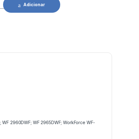
son 503XL YL quantidade
Adicionar
205; WF 2960DWF; WF 2965DWF; WorkForce WF-