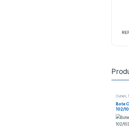
REF
Prod
Outlet
,
Bote 
102/10
2/113
2 70m