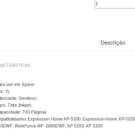
Tinteiro Comp. Ep
Descrição
ACTERÍSTICAS
ara uso em:
Epson
or: YL
abricante:
Genérico
ipo:
Tinta (Inkjet)
apacidade:
700 Páginas
patibilidades: Expression Home XP-5200; Expression Home XP-5
0DWF; WorkForce WF-2965DWF; XP 5200; XP 5205