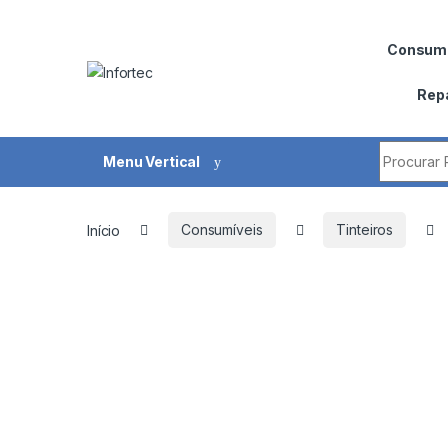
Saltar para navegação
Pular para o conteúdo
Consumí
Rep
Procurar 
Menu Vertical
Início
Consumíveis
Tinteiros