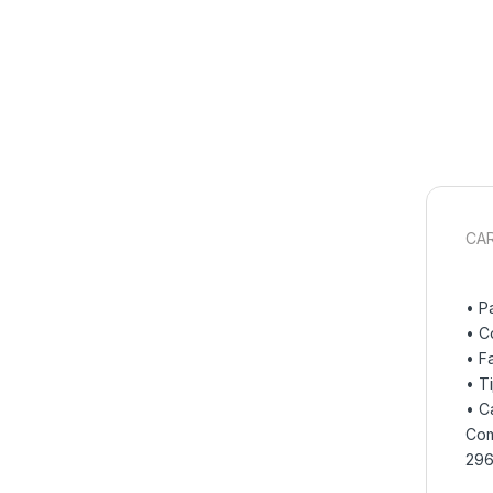
CAR
• P
• C
• F
• T
• C
Com
296