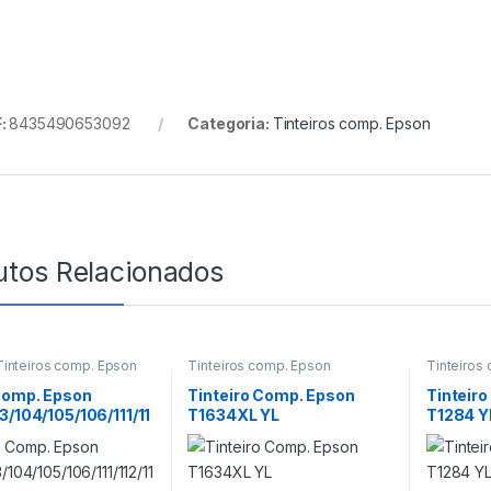
:
8435490653092
Categoria:
Tinteiros comp. Epson
utos Relacionados
Tinteiros comp. Epson
Tinteiros comp. Epson
Tinteiros
Comp. Epson
Tinteiro Comp. Epson
Tinteir
3/104/105/106/111/11
T1634XL YL
T1284 Y
/T6642/T6732/T774
l CY