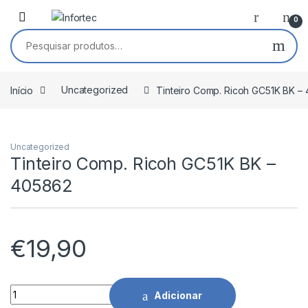
Saltar para navegação
Pular para o conteúdo
0
Pesquisar por:
Início
Uncategorized
Tinteiro Comp. Ricoh GC51K BK –
Uncategorized
Tinteiro Comp. Ricoh GC51K BK –
405862
€
19,90
Tinteiro Comp. Ricoh GC51K BK - 405862 quantidade
Adicionar