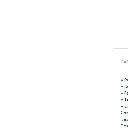
CAR
• P
• C
• F
• T
• C
Com
Des
Des