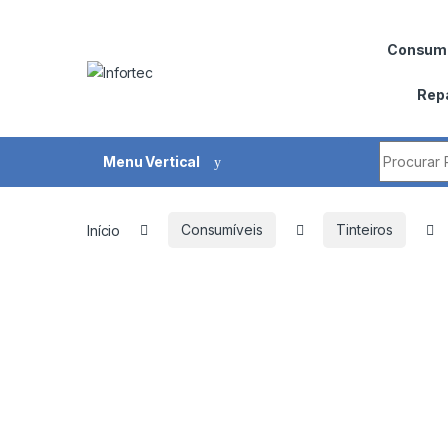
Saltar para navegação
Pular para o conteúdo
Consumí
Rep
Procurar 
Menu Vertical
Início
Consumíveis
Tinteiros