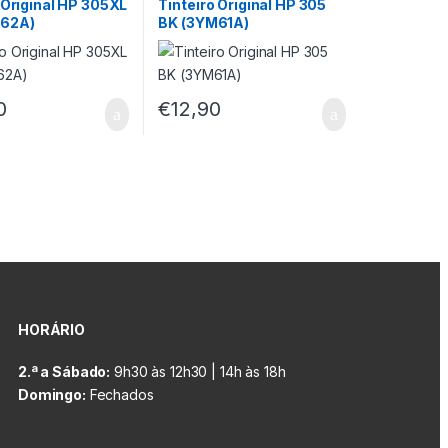
 Original HP 305XL
Tinteiro Original HP 305
M62A)
BK (3YM61A)
0
€
12,90
HORÁRIO
2.ª a Sábado:
9h30 às 12h30 | 14h às 18h
Domingo:
Fechados