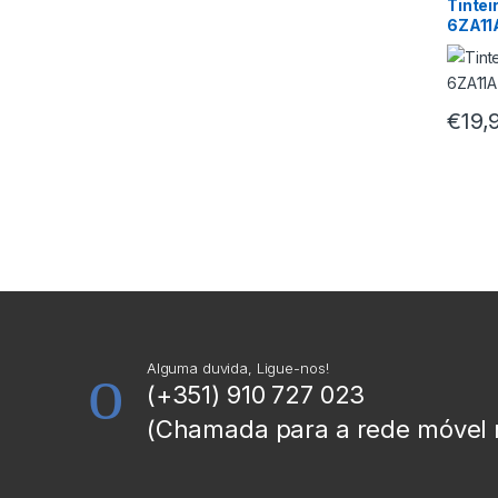
Tintei
6ZA11
€
19,
Alguma duvida, Ligue-nos!
(+351) 910 727 023
(Chamada para a rede móvel 