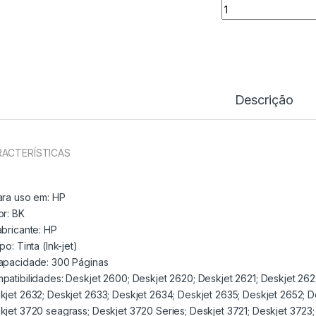
Tinteiro Original 
Descrição
ACTERÍSTICAS
ara uso em:
HP
or: BK
abricante:
HP
ipo:
Tinta (Ink-jet)
apacidade:
300 Páginas
patibilidades: Deskjet 2600; Deskjet 2620; Deskjet 2621; Deskjet 262
kjet 2632; Deskjet 2633; Deskjet 2634; Deskjet 2635; Deskjet 2652; D
kjet 3720 seagrass; Deskjet 3720 Series; Deskjet 3721; Deskjet 3723;