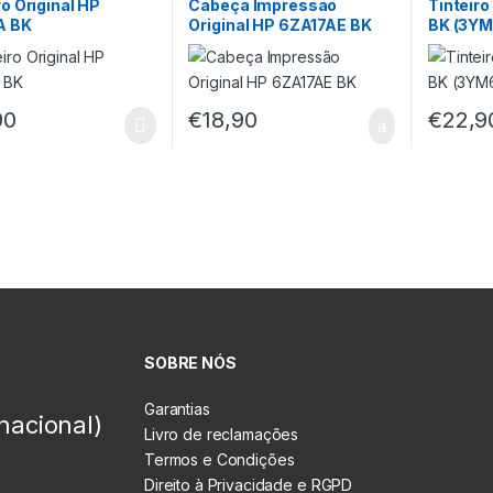
ro Original HP
Cabeça Impressão
Tinteiro
A BK
Original HP 6ZA17AE BK
BK (3Y
90
€
18,90
€
22,9
SOBRE NÓS
Garantias
nacional)
Livro de reclamações
Termos e Condições
Direito à Privacidade e RGPD