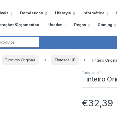
veis
Domésticos
Lifestyle
Informática
arações/Orçamentos
Usados
Peças
Gaming
por:
Tinteiros Originais
Tinteiros HP
Tinteiro Origi
Tinteiros HP
Tinteiro O
€
32,39