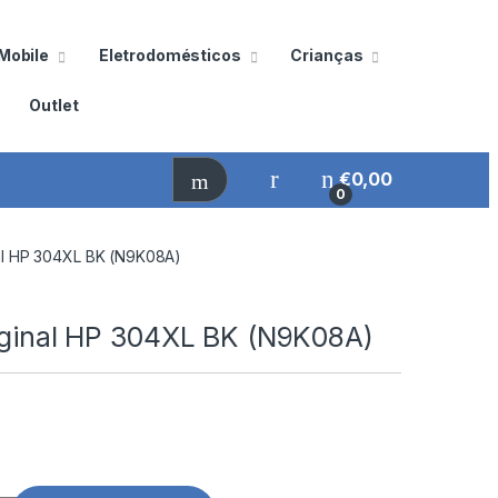
Mobile
Eletrodomésticos
Crianças
Outlet
€
0,00
0
nal HP 304XL BK (N9K08A)
riginal HP 304XL BK (N9K08A)