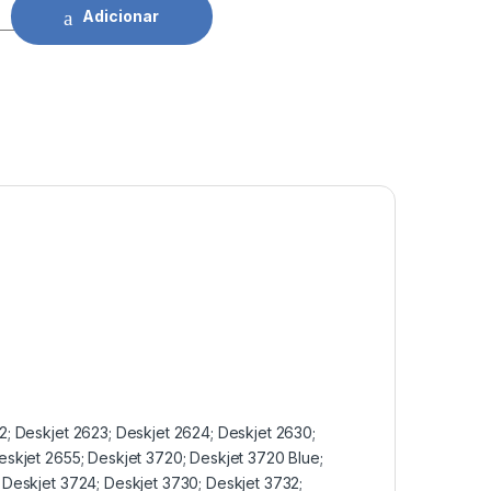
HP 304XL BK (N9K08A) quantidade
Adicionar
2; Deskjet 2623; Deskjet 2624; Deskjet 2630;
eskjet 2655; Deskjet 3720; Deskjet 3720 Blue;
 Deskjet 3724; Deskjet 3730; Deskjet 3732;