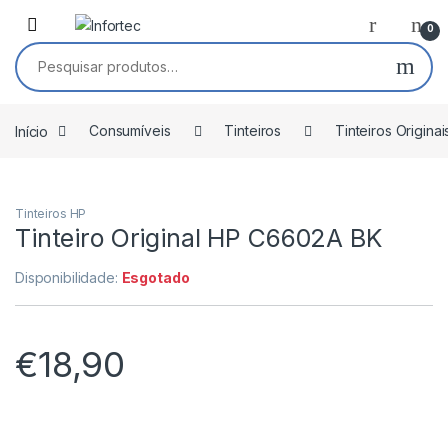
Saltar para navegação
Pular para o conteúdo
0
Pesquisar por:
Início
Consumíveis
Tinteiros
Tinteiros Originai
Tinteiros HP
Tinteiro Original HP C6602A BK
Disponibilidade:
Esgotado
€
18,90