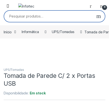
Saltar para navegação
Pular para o conteúdo
0
Pesquisar por:
Início
Informática
UPS/Tomadas
Tomada de Pare
UPS/Tomadas
Tomada de Parede C/ 2 x Portas
USB
Disponibilidade:
Em stock