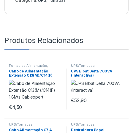
Categoria:
UPS/Tomadas
Produtos Relacionados
Fontes de Alimentação
,
UPS/Tomadas
UPS/Tomadas
Cabo de Alimentação
UPS Elbat Delta 700VA
Extensão C13(M)/C14(F)
(Interactiva)
1.8Mts Cablexpert
€
52,90
€
4,50
UPS/Tomadas
UPS/Tomadas
Cabo Alimentação C7 A
Destruidora Papel