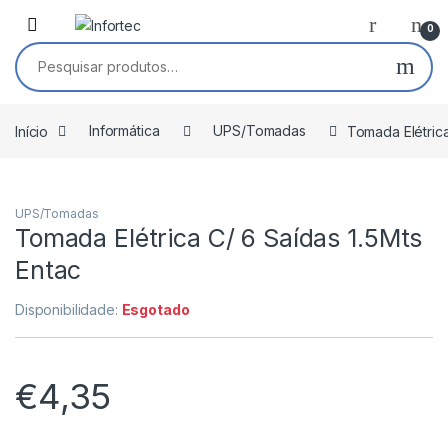
Saltar para navegação
Pular para o conteúdo
0
Pesquisar por:
Início
Informática
UPS/Tomadas
Tomada Elétrica
UPS/Tomadas
Tomada Elétrica C/ 6 Saídas 1.5Mts
Entac
Disponibilidade:
Esgotado
€
4,35