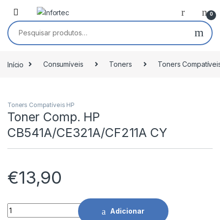
Saltar para navegação
Pular para o conteúdo
0
Pesquisar por:
Início
Consumíveis
Toners
Toners Compatívei
Toners Compatíveis HP
Toner Comp. HP
CB541A/CE321A/CF211A CY
€
13,90
Toner Comp. HP CB541A/CE321A/CF211A CY quantidade
Adicionar