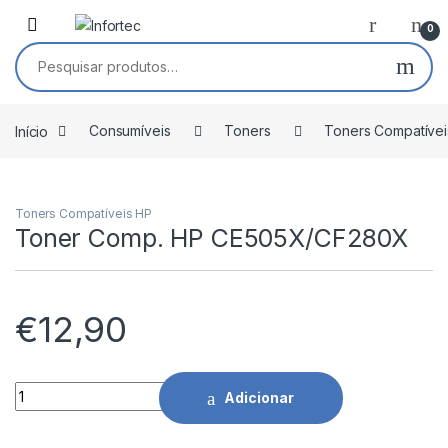
Saltar para navegação
Pular para o conteúdo
0
Pesquisar por:
Início
Consumíveis
Toners
Toners Compatívei
Toners Compatíveis HP
Toner Comp. HP CE505X/CF280X
€
12,90
Toner Comp. HP CE505X/CF280X quantidade
Adicionar