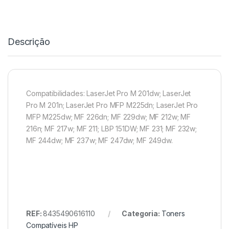
Descrição
Compatibilidades: LaserJet Pro M 201dw; LaserJet
Pro M 201n; LaserJet Pro MFP M225dn; LaserJet Pro
MFP M225dw; MF 226dn; MF 229dw; MF 212w; MF
216n; MF 217w; MF 211; LBP 151DW; MF 231; MF 232w;
MF 244dw; MF 237w; MF 247dw; MF 249dw.
REF:
8435490616110
Categoria:
Toners
Compatíveis HP