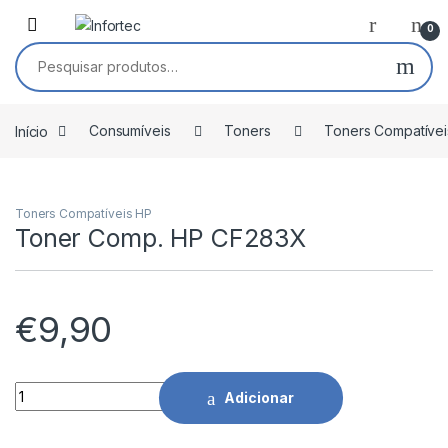
Saltar para navegação
Pular para o conteúdo
0
Pesquisar por:
Início
Consumíveis
Toners
Toners Compatívei
Toners Compatíveis HP
Toner Comp. HP CF283X
€
9,90
Toner Comp. HP CF283X quantidade
Adicionar