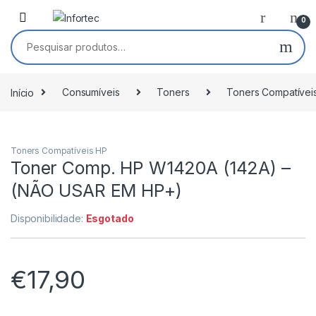
Saltar para navegação
Pular para o conteúdo
0
Pesquisar por:
Início
Consumíveis
Toners
Toners Compatívei
Toners Compatíveis HP
Toner Comp. HP W1420A (142A) –
(NÃO USAR EM HP+)
Disponibilidade:
Esgotado
€
17,90