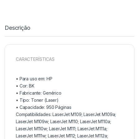
Descrição
CARACTERÍSTICAS
• Para uso em:
HP
• Cor: BK
• Fabricante:
Genérico
• Tipo:
Toner (Laser)
• Capacidade:
950 Páginas
Compatibilidades: LaserJet M109; LaserJet M109a;
LaserJet M109w; LaserJet M110; LaserJet M110a;
LaserJet M110w; LaserJet M111; LaserJet M111a;
LaserJet M111w; LaserJet M112; LaserJet M112a;