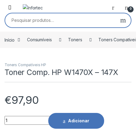
Saltar para navegação
Pular para o conteúdo
0
Pesquisar por:
Início
Consumíveis
Toners
Toners Compatívei
Toners Compatíveis HP
Toner Comp. HP W1470X – 147X
€
97,90
Toner Comp. HP W1470X - 147X quantidade
Adicionar