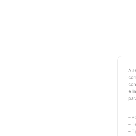
A s
com
con
e l
par
– P
– T
– Ti