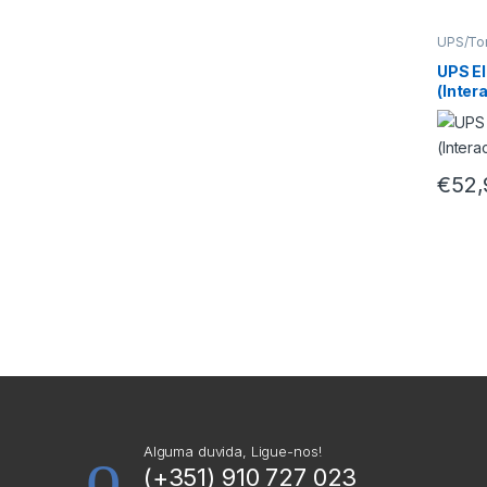
UPS/To
UPS E
(Inter
€
52,
Alguma duvida, Ligue-nos!
(+351) 910 727 023