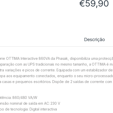
€
59,90
Descrição
erie OTTIMA Interactive 860VA da Phasak, disponibiliza uma protec
paração com as UPS tradicionais no mesmo tamanho, a OTTIMA é m
tra variações e picos de corrente. Equipada com um estabilizador d
impa aos equipamento conectados, enquanto o seu micro-processador 
a casas e pequenos escritórios. Dispõe de 2 saídas de corrente com 
otência: 860/480 VA/W
ensão nominal de saída em AC: 230 V
po de tecnologia: Digital interactiva