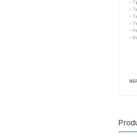
– T
– T
– T
– T
– P
– Ba
REF
Prod