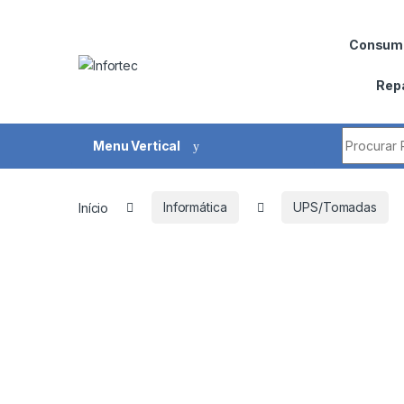
Saltar para navegação
Pular para o conteúdo
Consumí
Rep
Procurar 
Menu Vertical
Início
Informática
UPS/Tomadas