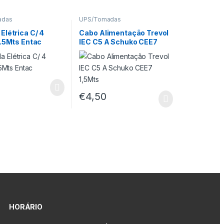
adas
UPS/Tomadas
létrica C/ 4
Cabo Alimentação Trevol
1.5Mts Entac
IEC C5 A Schuko CEE7
1,5Mts
€
4,50
HORÁRIO